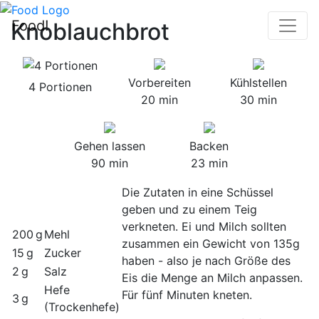
Food!
Knoblauchbrot
Vorbereiten
Kühlstellen
4 Portionen
20 min
30 min
Gehen lassen
Backen
90 min
23 min
Die Zutaten in eine Schüssel
geben und zu einem Teig
verkneten. Ei und Milch sollten
200 g
Mehl
zusammen ein Gewicht von 135g
15 g
Zucker
haben - also je nach Größe des
2 g
Salz
Eis die Menge an Milch anpassen.
Hefe
Für fünf Minuten kneten.
3 g
(Trockenhefe)