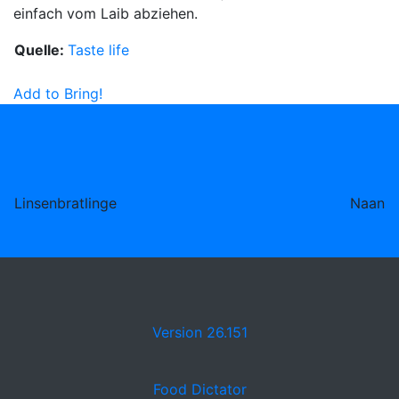
einfach vom Laib abziehen.
Quelle:
Taste life
Add to Bring!
Linsenbratlinge
Naan
Version 26.151
Food Dictator