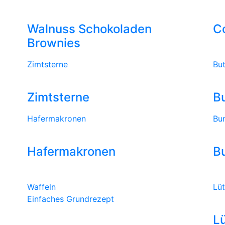
Walnuss Schokoladen
Co
Brownies
Zimtsterne
But
Zimtsterne
B
Hafermakronen
Bu
Hafermakronen
B
Waffeln
Lüt
Einfaches Grundrezept
Lü