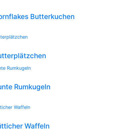
rn­flakes Butterkuchen
terplätzchen
utterplätzchen
nte Rumkugeln
unte Rumkugeln
ticher Waffeln
tticher Waffeln