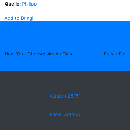
Quelle:
Philipp
Add to Bring!
New York Cheesecake im Glas
Pecan Pie
Version 26.151
Food Dictator