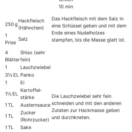
10 min
Das Hack­fleisch mit dem Salz in
Hack­fleisch
250 g
eine Schüssel geben und mit dem
(Hähnchen)
Ende eines Nudelholzes
1
Salz
stampfen, bis die Masse glatt ist.
Prise
4
Shiso (sehr
Blätter
fein)
1
Lauchzwiebel
3½ EL
Panko
1
Ei
Kartoffel­
1½ EL
Die Lauchzwiebel sehr fein
stärke
schneiden und mit den anderen
1 TL
Austern­sauce
Zutaten zur Hackmasse geben
Zucker
1 TL
und durchkneten.
(Rohrzucker)
1 TL
Sake